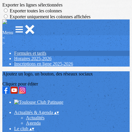
Exporter les lignes sélectionnées
Exporter toutes les colonnes
Exporter uniquement les colonnes affichées
Menu
<
>
Formules et tarifs
Horaires 2025-2026
Inscriptions en ligne 2025-2026
Ajoutez un logo, un bouton, des réseaux sociaux
Cliquez pour éditer
Actualités & Agenda
▴
▾
Actualités
Agenda
Le club
▴
▾