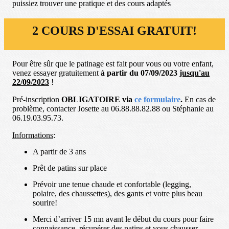
puissiez trouver une pratique et des cours adaptés
2 COURS D'ESSAI GRATUIT!
Pour être sûr que le patinage est fait pour vous ou votre enfant,
venez essayer gratuitement
à partir du 07/09/2023
jusqu'au
22/09/2023
!
Pré-inscription
OBLIGATOIRE via
ce formulaire
.
En cas de
problème, contacter Josette au 06.88.88.82.88 ou Stéphanie au
06.19.03.95.73.
Informations
:
A partir de 3 ans
Prêt de patins sur place
Prévoir une tenue chaude et confortable (legging,
polaire, des chaussettes), des gants et votre plus beau
sourire!
Merci d’arriver 15 mn avant le début du cours pour faire
connaissance, récupérer des patins et vous chausser.