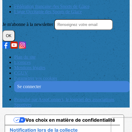
Fédération française des Sports de Glace
Ligue Occitanie des Sports de Glace
Je m'abonne à la newsletter
OK
Plan du site
Licences
Mentions légales
CGUV
Paramétrer vos cookies
Se connecter
Propulsé par AssoConnect, le logiciel des associations
Sportives
Vos choix en matière de confidentialité
Notification lors de la collecte