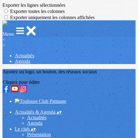
Exporter les lignes sélectionnées
Exporter toutes les colonnes
Exporter uniquement les colonnes affichées
Menu
<
>
Actualités
Agenda
Ajoutez un logo, un bouton, des réseaux sociaux
Cliquez pour éditer
Actualités & Agenda
▴
▾
Actualités
Agenda
Le club
▴
▾
Présentation