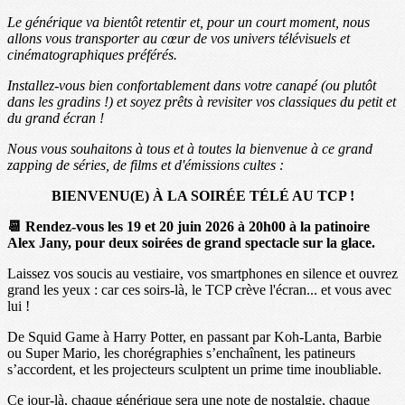
Le générique va bientôt retentir et, pour un court moment, nous
allons vous transporter au cœur de vos univers télévisuels et
cinématographiques préférés.
Installez-vous bien confortablement dans votre canapé (ou plutôt
dans les gradins !) et soyez prêts à revisiter vos classiques du petit et
du grand écran !
Nous vous souhaitons à tous et à toutes la bienvenue à ce grand
zapping de séries, de films et d'émissions cultes :
BIENVENU(E) À LA SOIRÉE TÉLÉ AU TCP !
📆 Rendez-vous les 19 et 20 juin 2026 à 20h00 à la patinoire
Alex Jany, pour deux soirées de grand spectacle sur la glace.
Laissez vos soucis au vestiaire, vos smartphones en silence et ouvrez
grand les yeux : car ces soirs-là, le TCP crève l'écran... et vous avec
lui !
De Squid Game à Harry Potter, en passant par Koh-Lanta, Barbie
ou Super Mario, les chorégraphies s’enchaînent, les patineurs
s’accordent, et les projecteurs sculptent un prime time inoubliable.
Ce jour-là, chaque générique sera une note de nostalgie, chaque