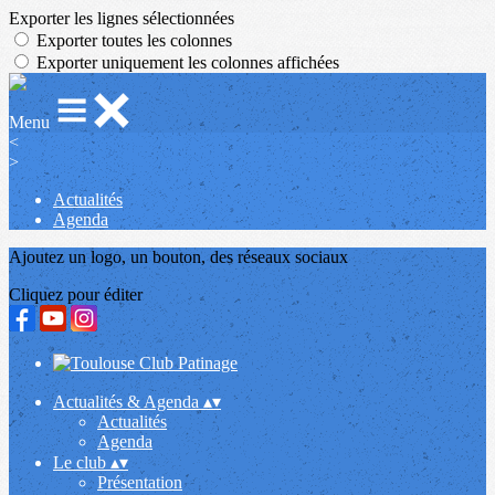
Exporter les lignes sélectionnées
Exporter toutes les colonnes
Exporter uniquement les colonnes affichées
Menu
<
>
Actualités
Agenda
Ajoutez un logo, un bouton, des réseaux sociaux
Cliquez pour éditer
Actualités & Agenda
▴
▾
Actualités
Agenda
Le club
▴
▾
Présentation