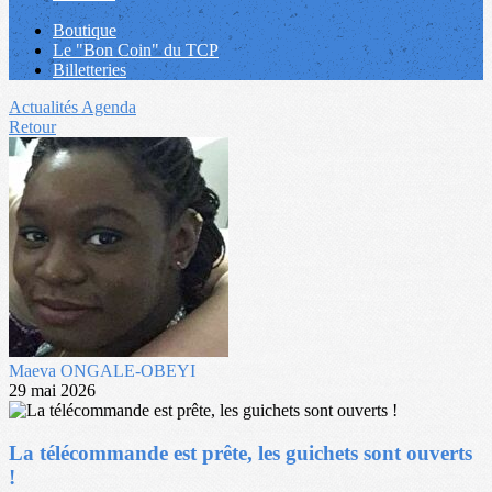
Boutique
Le "Bon Coin" du TCP
Billetteries
Actualités
Agenda
Retour
Maeva ONGALE-OBEYI
29 mai 2026
La télécommande est prête, les guichets sont ouverts
!