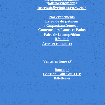
Histoire du club
Horaires 2025-2026
Partenaires
Inscriptions en ligne 2025-2026
La vie du club
▴
▾
Nos évènements
Le guide du patineur
Guide AssoConnect
Compétitions
▴
▾
Contenus des Lames et Patins
Faire de la compétition
Résultats
Accès et contact
▴
▾
Ventes en ligne
▴
▾
Boutique
Le "Bon Coin" du TCP
Billetteries