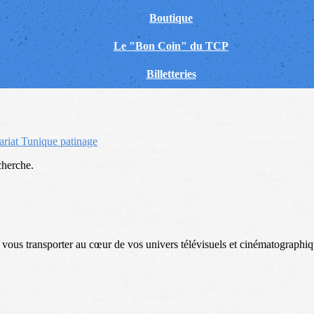
Boutique
Le "Bon Coin" du TCP
Billetteries
ariat
Tunique patinage
cherche.
 vous transporter au cœur de vos univers télévisuels et cinématographiq