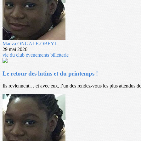
Maeva ONGALE-OBEYI
29 mai 2026
vie du club
évenements
billetterie
Le retour des lutins et du printemps !
Ils reviennent… et avec eux, l’un des rendez-vous les plus attendus de