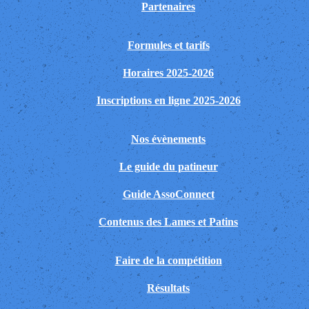
Partenaires
Formules et tarifs
Horaires 2025-2026
Inscriptions en ligne 2025-2026
Nos évènements
Le guide du patineur
Guide AssoConnect
Contenus des Lames et Patins
Faire de la compétition
Résultats