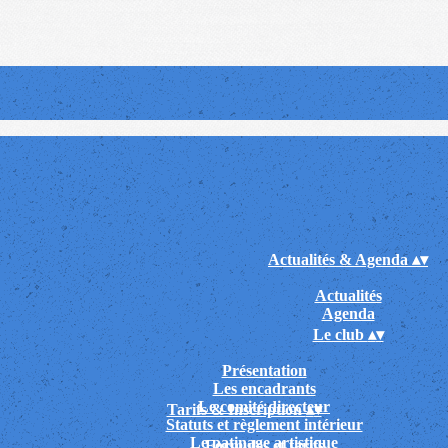
Actualités & Agenda
▴
▾
Actualités
Agenda
Le club
▴
▾
Présentation
Les encadrants
Le comité directeur
Tarifs & Inscription
▴
▾
Statuts et règlement intérieur
Le patinage artistique
Formules et tarifs