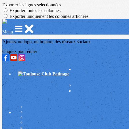
Exporter les lignes sélectionnées
Exporter toutes les colonnes
Exporter uniquement les colonnes affichées
Menu
Ajoutez un logo, un bouton, des réseaux sociaux
Cliquez pour éditer