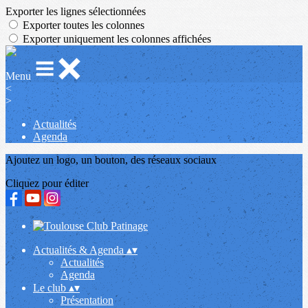
Exporter les lignes sélectionnées
Exporter toutes les colonnes
Exporter uniquement les colonnes affichées
Menu
<
>
Actualités
Agenda
Ajoutez un logo, un bouton, des réseaux sociaux
Cliquez pour éditer
Actualités & Agenda
▴
▾
Actualités
Agenda
Le club
▴
▾
Présentation