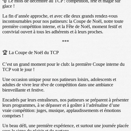
🎅 Le mois de décembre au TCP : compétition, fête et magie sur
glace !
La fin d’année approche, et avec elle deux grands rendez-vous
incontournables pour nos patineurs: la Coupe de Noël, notre toute
première compétition interne, et la Fête de Noël, moment festif et
convivial ouvert à tous les adhérents et à leurs proches.
***
🏆 La Coupe de Noël du TCP
C’est un grand moment pour le club: la première Coupe interne du
TCP voit le jour !
Une occasion unique pour nos patineurs loisirs, adolescents et
adultes de vivre leur rêve de compétition dans une ambiance
bienveillante et festive.
Encadrés par leurs entraîneurs, nos patineurs se préparent à présenter
leurs programmes, à se dépasser et à goûter à l’adrénaline d’une
vraie compétition: juges, musique, applaudissements et émotions
comprises !
Un beau défi, une première expérience, et surtout une journée placée
sous le signe du plaisir et du partage.